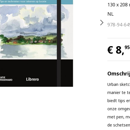
130 x 208
NL
978-94-64
€ 8,
95
Omschrij
Urban sketc
manier te t
biedt tips e
onze omgevi
met pen, me
de schetsen