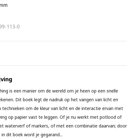
 mm
99-113-0
ving
hing is een manier om de wereld om je heen op een snelle
ekenen. Dit boek legt de nadruk op het vangen van licht en
n technieken om de kleur van licht en de interactie ervan met
ng op papier vast te leggen. Of je nu werkt met potlood of
t waterverf of markers, of met een combinatie daarvan; door
 in dit boek word je gegarand
...