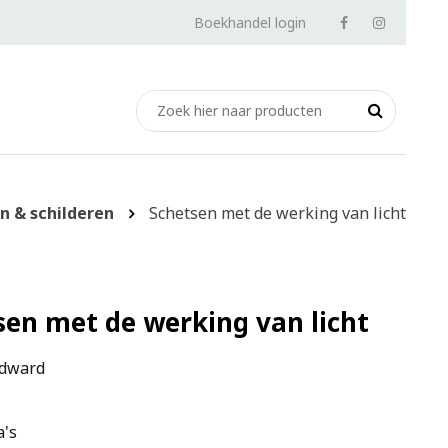
Boekhandel login
n & schilderen
Schetsen met de werking van licht
sen met de werking van licht
odward
a's