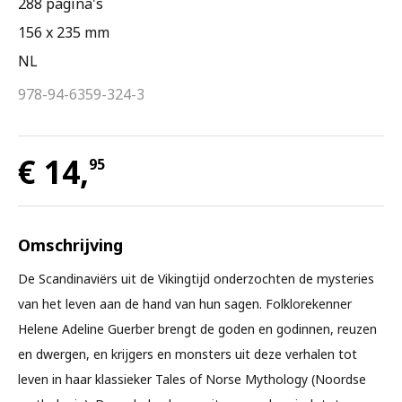
288 pagina's
156 x 235 mm
NL
978-94-6359-324-3
€ 14,
95
Omschrijving
De Scandinaviërs uit de Vikingtijd onderzochten de mysteries
van het leven aan de hand van hun sagen. Folklorekenner
Helene Adeline Guerber brengt de goden en godinnen, reuzen
en dwergen, en krijgers en monsters uit deze verhalen tot
leven in haar klassieker Tales of Norse Mythology (Noordse