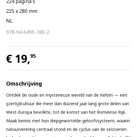
224 pagina's
225 x 280 mm
NL
978-94-6499-180-2
€ 19,
95
Omschrijving
Ontdek de oude en mysterieuze wereld van de Kelten — een
ijzertijdcultuur die meer dan duizend jaar lang grote delen van
West-Europa bevolkte, tot de komst van het Romeinse Rijk.
Maak kennis met hun diepgewortelde geloofssysteem, waarin
natuurverering centraal stond en de cyclus van de seizoenen