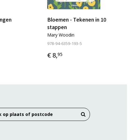
ningen
Bloemen - Tekenen in 10
stappen
Mary Woodin
978-94-6359-193-5
€ 8,
95