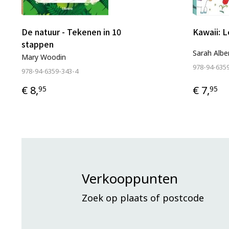
De natuur - Tekenen in 10
Kawaii: 
stappen
Sarah Albe
Mary Woodin
978-94-635
978-94-6359-343-4
€ 8,
€ 7,
95
95
Verkooppunten
Zoek op plaats of postcode