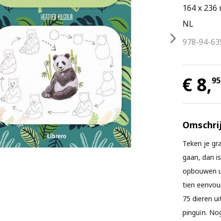
164 x 236
NL
978-94-63
€ 8,
95
Omschrij
Teken je gr
gaan, dan is
opbouwen ui
tien eenvou
75 dieren ui
pinguïn. No