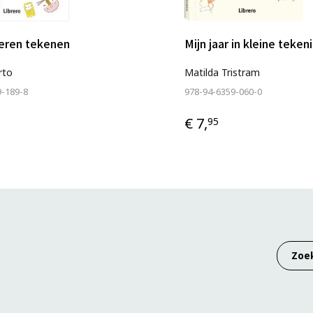
Leren tekenen
Mijn jaar in kleine teke
rto
Matilda Tristram
9-189-8
978-94-6359-060-0
€ 7,
95