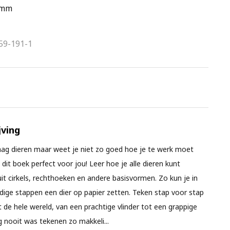
 mm
59-191-1
ving
aag dieren maar weet je niet zo goed hoe je te werk moet
 dit boek perfect voor jou! Leer hoe je alle dieren kunt
t cirkels, rechthoeken en andere basisvormen. Zo kun je in
dige stappen een dier op papier zetten. Teken stap voor stap
t de hele wereld, van een prachtige vlinder tot een grappige
g nooit was tekenen zo makkeli
...