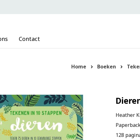
ons
Contact
Home
Boeken
Teke
Diere
Heather K
Paperbac
128 pagin