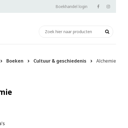
Boekhandel login
Boeken
Cultuur & geschiedenis
Alchemie
mie
l
a's