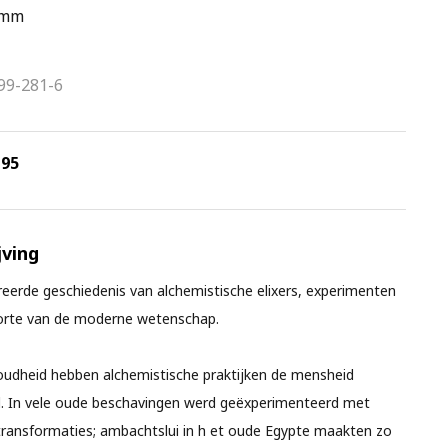
 mm
99-281-6
,
95
ving
treerde geschiedenis van alchemistische elixers, experimenten
orte van de moderne wetenschap.
 oudheid hebben alchemistische praktijken de mensheid
d. In vele oude beschavingen werd geëxperimenteerd met
ransformaties; ambachtslui in h et oude Egypte maakten zo