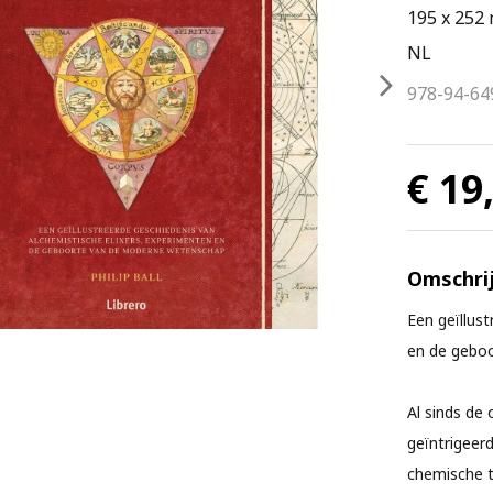
195 x 252
NL
978-94-64
€ 19
Omschrij
Een geïllus
en de gebo
Al sinds de
geïntrigeer
chemische t